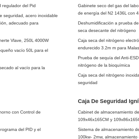
l regulador del Pid
Gabinete seco del gas del labo
de energía del N2 1436L con 
 seguridad, acero inoxidable
ación, adecuado para
Deshumidificación a prueba de 
seca desecante del nitrógeno
 inerte Vlave, 250L 4000W
Caja seca del nitrógeno electró
endurecido 3.2m m para Malas
equeño vacío 50L para el
Prueba de sequía del Anti-ESD 
nitrógeno de la bioquímica
secado al vacío para la
Caja seca del nitrógeno inoxid
seguridad
Caja De Seguridad Ign
 horno con Control de
Cabinet de almacenamiento d
109x46x165CM y 109x86x165CM
programa del PID y el
Sistema de almacenamiento de 
100kw- 2mw, almacenamiento d