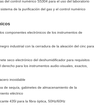
gas del control numérico SS304 para el uso del laboratorio
istema de la purificación del gas y el control numérico
nicos
los componentes electrónicos de los instrumentos de
egro industrial con la cerradura de la aleación del cinc para
nete seco electrónico del deshumidificador para requisitos
l derecho para los instrumentos audio-visuales, exactos,
acero inoxidable
ba de sequía, gabinetes de almacenamiento de la
iento eléctrico
cante 435l para la fibra óptica, 50Hz/60Hz