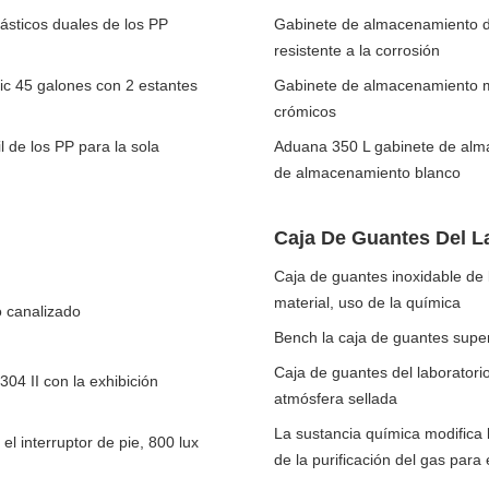
ásticos duales de los PP
Gabinete de almacenamiento de
resistente a la corrosión
ic 45 galones con 2 estantes
Gabinete de almacenamiento mé
crómicos
 de los PP para la sola
Aduana 350 L gabinete de alma
de almacenamiento blanco
Caja De Guantes Del L
Caja de guantes inoxidable de l
material, uso de la química
o canalizado
Bench la caja de guantes superi
Caja de guantes del laboratorio
304 II con la exhibición
atmósfera sellada
La sustancia química modifica l
el interruptor de pie, 800 lux
de la purificación del gas para 