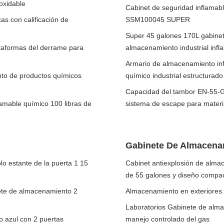
oxidable
Cabinet de seguridad inflama
s con calificación de
SSM100045 SUPER
Super 45 galones 170L gabine
lataformas del derrame para
almacenamiento industrial infl
Armario de almacenamiento in
nto de productos químicos
químico industrial estructurado
Capacidad del tambor EN-55-G
lamable químico 100 libras de
sistema de escape para materi
Gabinete De Almacena
o estante de la puerta 1 15
Cabinet antiexplosión de alma
de 55 galones y diseño compa
inete de almacenamiento 2
Almacenamiento en exteriores c
Laboratorios Gabinete de almac
o azul con 2 puertas
manejo controlado del gas