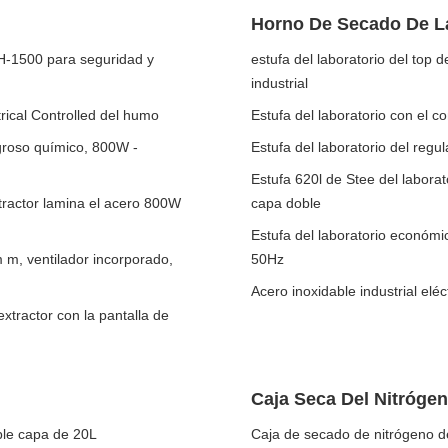
Horno De Secado De L
FH-1500 para seguridad y
estufa del laboratorio del top 
industrial
rical Controlled del humo
Estufa del laboratorio con el 
igroso químico, 800W -
Estufa del laboratorio del regu
Estufa 620l de Stee del laborat
xtractor lamina el acero 800W
capa doble
Estufa del laboratorio económ
 m, ventilador incorporado,
50Hz
Acero inoxidable industrial elé
xtractor con la pantalla de
Caja Seca Del Nitróge
ble capa de 20L
Caja de secado de nitrógeno de