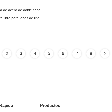
ca de acero de doble capa
libre para iones de litio
2
3
4
5
6
7
8
 Rápido
Productos