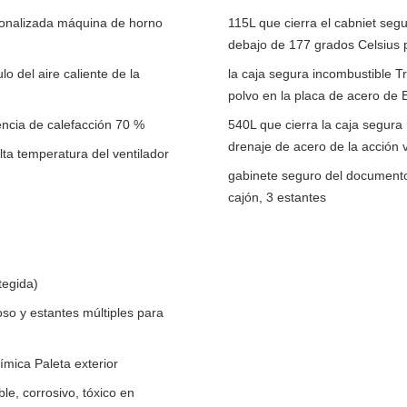
rsonalizada máquina de horno
115L que cierra el cabniet seg
debajo de 177 grados Celsius p
lo del aire caliente de la
la caja segura incombustible T
polvo en la placa de acero de E
iencia de calefacción 70 %
540L que cierra la caja segura 
drenaje de acero de la acción 
lta temperatura del ventilador
gabinete seguro del documento
cajón, 3 estantes
tegida)
so y estantes múltiples para
ímica Paleta exterior
le, corrosivo, tóxico en