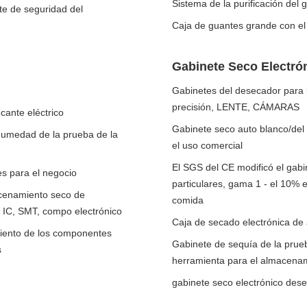
Sistema de la purificación del 
ete de seguridad del
Caja de guantes grande con el s
Gabinete Seco Electró
Gabinetes del desecador para 
precisión, LENTE, CÁMARAS
ante eléctrico
Gabinete seco auto blanco/del n
 humedad de la prueba de la
el uso comercial
El SGS del CE modificó el gabi
es para el negocio
particulares, gama 1 - el 10% e
acenamiento seco de
comida
 IC, SMT, compo electrónico
Caja de secado electrónica de 
iento de los componentes
Gabinete de sequía de la prue
s
herramienta para el almacenam
gabinete seco electrónico dese